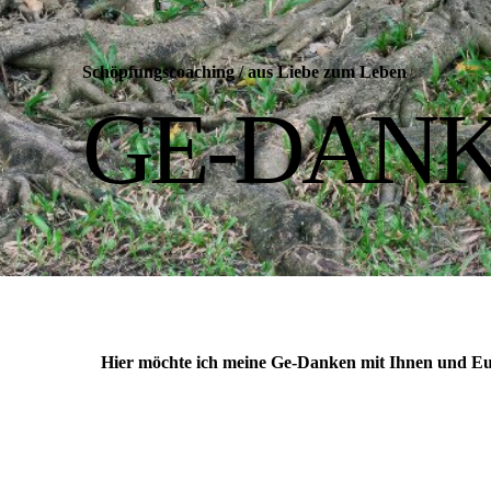
Schöpfungscoaching
/
aus Liebe zum Leben
GE-DANK
Hier möchte ich meine Ge-Danken mit Ihnen und Euc