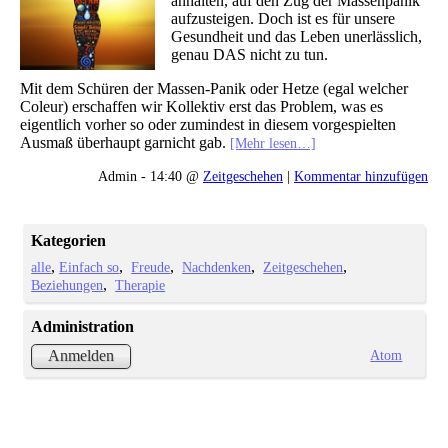
anhalten, auf den Zug der Massenpanik
aufzusteigen. Doch ist es für unsere
Gesundheit und das Leben unerlässlich,
genau DAS nicht zu tun.
Mit dem Schüren der Massen-Panik oder Hetze (egal welcher
Coleur) erschaffen wir Kollektiv erst das Problem, was es
eigentlich vorher so oder zumindest in diesem vorgespielten
Ausmaß überhaupt garnicht gab.
[Mehr lesen…]
Admin - 14:40 @
Zeitgeschehen
|
Kommentar hinzufügen
Kategorien
alle
Einfach so
Freude
Nachdenken
Zeitgeschehen
Beziehungen
Therapie
Administration
Atom
Anmelden