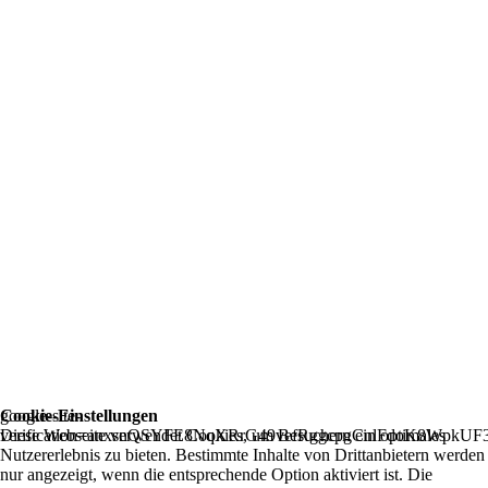
Cookie-Einstellungen
google-site-
Diese Webseite verwendet Cookies, um Besuchern ein optimales
verification=anxsnQSYFE8NqXRrG49vefRggcpgCnlFdoK8WpkUF
Nutzererlebnis zu bieten. Bestimmte Inhalte von Drittanbietern werden
nur angezeigt, wenn die entsprechende Option aktiviert ist. Die